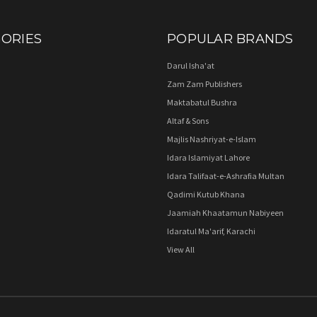
ORIES
POPULAR BRANDS
Darul Isha'at
Zam Zam Publishers
Maktabatul Bushra
Altaf & Sons
Majlis Nashriyat-e-Islam
Idara Islamiyat Lahore
Idara Talifaat-e-Ashrafia Multan
Qadimi Kutub Khana
Jaamiah Khaatamun Nabiyeen
Idaratul Ma'arif, Karachi
View All