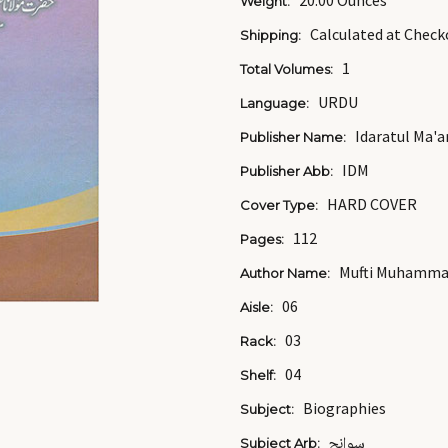
20.00 Ounces
Weight:
Calculated at Check
Shipping:
1
Total Volumes:
URDU
Language:
Idaratul Ma'ar
Publisher Name:
IDM
Publisher Abb:
HARD COVER
Cover Type:
112
Pages:
Mufti Muhamma
Author Name:
06
Aisle:
03
Rack:
04
Shelf:
Biographies
Subject:
سوانح
Subject Arb: