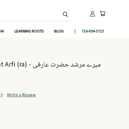
IHA
LEARNING ROOTS
BLOG
716-894-5715
میرے مرشد حضرت عارف
t)
Write a Review