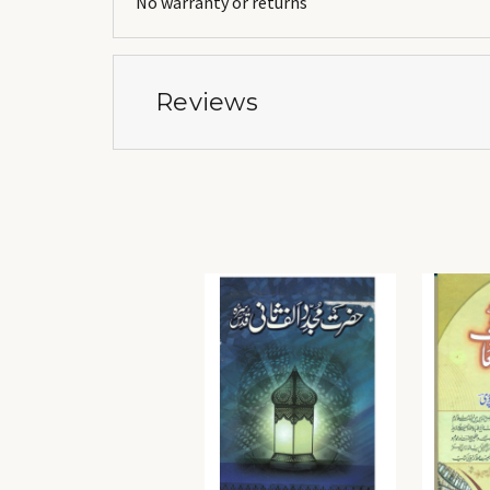
No warranty or returns
Reviews