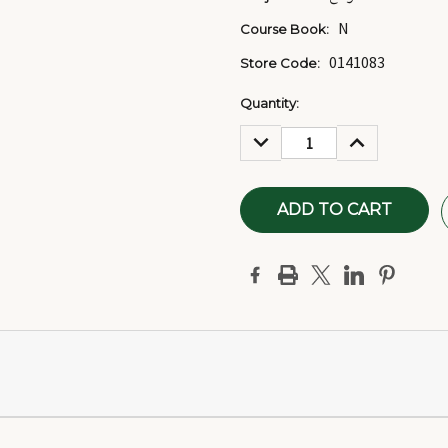
N
Course Book:
0141083
Store Code:
Current
Quantity:
Stock:
DECREASE
INCREASE
QUANTITY:
QUANTITY: