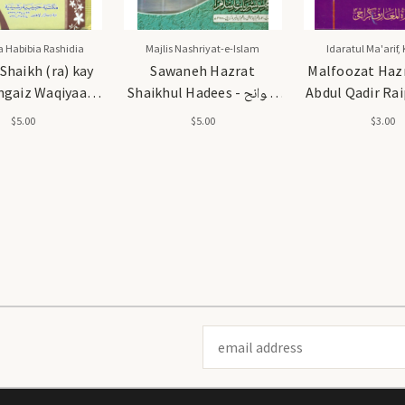
 Habibia Rashidia
Majlis Nashriyat-e-Islam
Idaratul Ma'arif,
Shaikh (ra) kay
Sawaneh Hazrat
Malfoozat Haz
ngaiz Waqiyaat -
Shaikhul Hadees - سوانح
Abdul Qadir Raipur
- ملفوظات حضرت شاہ
حضرت شیخ الحدیث رحمۃ
حضرت شیخ (رحمۃ ا)
$5.00
$5.00
$3.00
ائے پوری رحمۃ اللہ
اللہ علیہ
کے حیرت انگیز 
علیہ
Email
Address