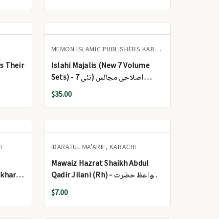
MEMON ISLAMIC PUBLISHERS KARACHI
rs Their
Islahi Majalis (New 7 Volume
Sets) - اصلاحی مجالس (نئی 7
جلدیں)
$35.00
I
IDARATUL MA'ARIF, KARACHI
Mawaiz Hazrat Shaikh Abdul
kharvi)
Qadir Jilani (Rh) - مواعظ حضرت
شیخ عبدالقادر جیلانی رحمۃ اللہ علیہ
$7.00