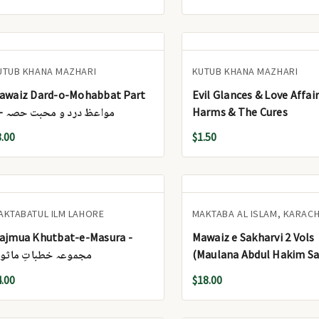
UTUB KHANA MAZHARI
KUTUB KHANA MAZHARI
awaiz Dard-o-Mohabbat Part
Evil Glances & Love Affai
9 - مواعظ درد و محبت حصہ
Harms & The Cures
8.00
$1.50
AKTABATUL ILM LAHORE
MAKTABA AL ISLAM, KARACH
ajmua Khutbat-e-Masura -
Mawaiz e Sakharvi 2 Vols
مجموعہ خطباتِ ماثور
(Maulana Abdul Hakim Sa
- مواعظ سکھروی 2 جلدیں (مولانا
4.00
$18.00
عبدالحکیم سکھروی)