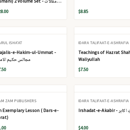
mani) 2 Volume Set - مقالات
العثماني (مفتي تقي عثما)
28.00
$8.85
(مجلدان)
ARUL ISHA'AT
IDARA TALIFAAT-E-ASHRAFIA
ajalis-e-Hakim-ul-Ummat -
Teachings of Hazrat Sha
مجالس حکیم الام
Waliyullah
7.50
$7.50
AM ZAM PUBLISHERS
IDARA TALIFAAT-E-ASHRAFIA
n Exemplary Lesson ( Dars-e-
Irshadat-e-Akabi
brat)
1.00
$4.00