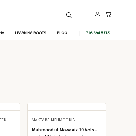
IHA
LEARNING ROOTS
BLOG
716-894-5715
EEN
MAKTABA MEHMOODIA
Mahmood ul Mawaaiz 10 Vols -