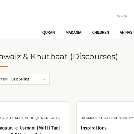
Search
QURAN
MADANIA
CHILDREN
AN NAS
waiz & Khutbaat (Discourses)
t By:
MAKTABA MA'ARIFUL QURAN KARACHI
JAAMIAH KHAATAMUN NABIY
aqalat-e-Usmani (Mufti Taqi
Inspirations