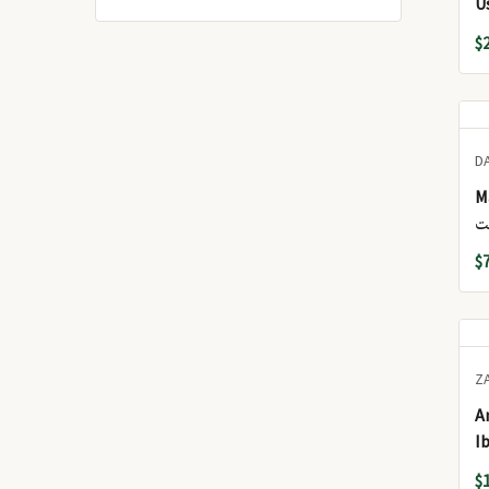
Us
ني
$
D
M
ت
$
Z
A
I
$