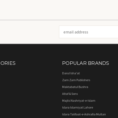
Email
Address
ORIES
POPULAR BRANDS
Darul Isha'at
Zam Zam Publishers
Maktabatul Bushra
Altaf & Sons
Majlis Nashriyat-e-Islam
Idara Islamiyat Lahore
Idara Talifaat-e-Ashrafia Multan