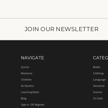
JOIN OUR NEWSLETTER
NAVIGATE
CATEG
Quran
Books
Madania
Clothing
Children
Language
An Nasiha
Seasonal
Learning Roots
Games
Blog
On Sale
Sign in
OR
Register